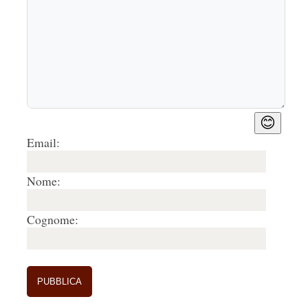
Intanto il governo si impreziosisce di un 
risultato come sempre bello gran parte 
apparente... Qualcuno farà luce sulla situazione 
disastrosa aldilà dei grandi musei ?!
Rispondi
🤍
0
3.
Rossella Fioretti
15/05/2025, 13:24
😊
Non nego che maggiori introiti siano manna per 
Email:
i nostri bilanci. Ma, a fronte di tanto grandi 
numeri di ingressi nei musei statali, non vedo 
Nome:
reimpiegare adeguatamente le risorse, per 
migliorare i servizi e la sicurezza di opere e 
persone.
Cognome:
Un'ennesima politica da..giostrai,inoltre,(fatta di 
siti-feticcio, allestimenti furbi, competizione per 
l' incremento di soli numeri, ecc.), non serve ad 