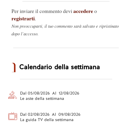
emancipare le masse sul piano culturale, come 
accedere
Per inviare il commento devi
sarebbe necessario e doveroso, in una Società 
o
registrarti
sempre più depredata di strumenti per pensare, 
.
"sentire", ecc.  
Non preoccuparti, il tuo commento sarà salvato e ripristinato
Rispondi
🤍
0
dopo l’accesso.
Calendario della settimana
Dal 05/08/2026 Al 12/08/2026
Le aste della settimana
Dal 02/08/2026 Al 09/08/2026
La guida TV della settimana