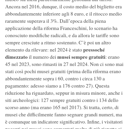
Ancora nel 2016, dunque, il costo medio del biglietto era
abbondantemente inferiore agli 8 euro, e il ritocco medio
raramente superava il 3%. Dall’epoca della piena
applicazione della riforma Franceschini, lo scenario ha
conosciuto modifiche radicali, e da allora le tariffe sono
sempre cresciute a ritmo sostenuto. C’è poi un altro
pressoché
elemento da rilevare: nel 2024 è stato
dimezzato
musei sempre gratuiti
il numero dei
: erano
45 nel 2023, sono rimasti in 27 nel 2024. Non ci sono mai
stati così pochi musei gratuiti (prima della riforma erano
abbondantemente sopra i 60, contro i circa 130 a
pagamento: adesso siamo a 176 contro 27). Questa
riduzione ha riguardato, seppur in misura minore, anche i
siti archeologici: 127 sempre gratuiti contro i 134 dello
scorso anno (ma erano 165 nel 2017). Si tratta, certo, di
musei che difficilmente fanno segnare grandi numeri, ma
è comunque un indicatore significativo. Infine, i visitatori
paganti nei musei sono aumentati molto di più rispetto ai