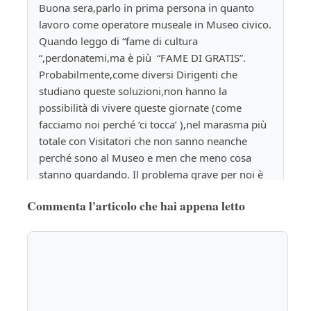
Buona sera,parlo in prima persona in quanto 
lavoro come operatore museale in Museo civico. 
Quando leggo di “fame di cultura 
“,perdonatemi,ma è più  “FAME DI GRATIS”. 
Probabilmente,come diversi Dirigenti che 
studiano queste soluzioni,non hanno la 
possibilità di vivere queste giornate (come 
facciamo noi perché ‘ci tocca’ ),nel marasma più 
totale con Visitatori che non sanno neanche 
perché sono al Museo e men che meno cosa 
stanno guardando. Il problema grave per noi è 
semplice: dove di solito siamo formati per 
Commenta l'articolo che hai appena letto
controllare un determinato numero di 
persone,ci ritroviamo ad averne moltissime in 
più ,con gravi problemi di sicurezza ,e per le 
opere e per i Visitatori stessi. Peccato che per 
ristrettezze di organico il numero di Operatori 
,in queste giornate,è lo stesso di un 
normalissimo giorno infrasettimanale. 