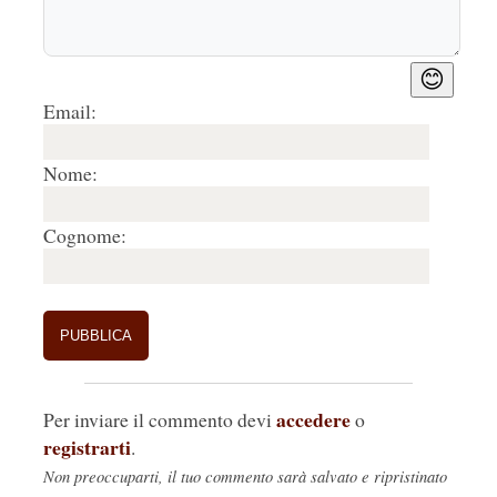
Rispondi
🤍
0
😊
2.
Stefano Armellin
18/03/2019, 06:25
Email:
Meglio la gratuità diffusa che concentrata, e 
Pompei ? io ci vivo da 12 anni e Bonisoli deve 
Nome:
ancora spiegare l'abuso edilizio dei nuovi uffici 
della Soprintendenza non é tutto oro quel che 
Cognome:
luccica...
Rispondi
🤍
0
accedere
Per inviare il commento devi
o
registrarti
.
Non preoccuparti, il tuo commento sarà salvato e ripristinato