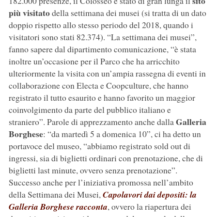
sito
182.000 presenze, il Colosseo è stato di gran lunga il
più visitato
della settimana dei musei (si tratta di un dato
doppio rispetto allo stesso periodo del 2018, quando i
visitatori sono stati 82.374). “La settimana dei musei”,
fanno sapere dal dipartimento comunicazione, “è stata
inoltre un’occasione per il Parco che ha arricchito
ulteriormente la visita con un’ampia rassegna di eventi in
collaborazione con Electa e Coopculture, che hanno
registrato il tutto esaurito e hanno favorito un maggior
coinvolgimento da parte del pubblico italiano e
Galleria
straniero”. Parole di apprezzamento anche dalla
Borghese
: “da martedì 5 a domenica 10”, ci ha detto un
portavoce del museo, “abbiamo registrato sold out di
ingressi, sia di biglietti ordinari con prenotazione, che di
biglietti last minute, ovvero senza prenotazione”.
Successo anche per l’iniziativa promossa nell’ambito
della Settimana dei Musei,
Capolavori dai depositi: la
Galleria Borghese racconta
, ovvero la riapertura dei