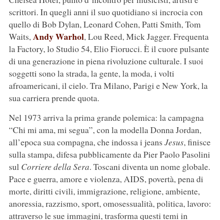
scrittori. In quegli anni il suo quotidiano si incrocia con
quello di Bob Dylan, Leonard Cohen, Patti Smith, Tom
Andy Warhol
Waits,
, Lou Reed, Mick Jagger. Frequenta
la Factory, lo Studio 54, Elio Fiorucci. È il cuore pulsante
di una generazione in piena rivoluzione culturale. I suoi
soggetti sono la strada, la gente, la moda, i volti
afroamericani, il cielo. Tra Milano, Parigi e New York, la
sua carriera prende quota.
Nel 1973 arriva la prima grande polemica: la campagna
“Chi mi ama, mi segua”, con la modella Donna Jordan,
all’epoca sua compagna, che indossa i jeans
Jesus
, finisce
sulla stampa, difesa pubblicamente da Pier Paolo Pasolini
sul
Corriere della Sera
. Toscani diventa un nome globale.
Pace e guerra, amore e violenza, AIDS, povertà, pena di
morte, diritti civili, immigrazione, religione, ambiente,
anoressia, razzismo, sport, omosessualità, politica, lavoro:
attraverso le sue immagini, trasforma questi temi in