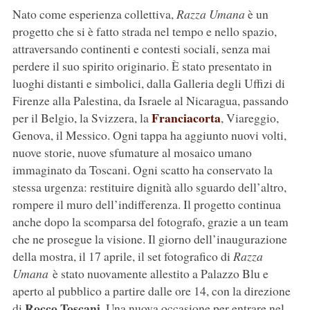
Nato come esperienza collettiva,
Razza Umana
è un
progetto che si è fatto strada nel tempo e nello spazio,
attraversando continenti e contesti sociali, senza mai
perdere il suo spirito originario. È stato presentato in
luoghi distanti e simbolici, dalla Galleria degli Uffizi di
Firenze alla Palestina, da Israele al Nicaragua, passando
Franciacorta
per il Belgio, la Svizzera, la
, Viareggio,
Genova, il Messico. Ogni tappa ha aggiunto nuovi volti,
nuove storie, nuove sfumature al mosaico umano
immaginato da Toscani. Ogni scatto ha conservato la
stessa urgenza: restituire dignità allo sguardo dell’altro,
rompere il muro dell’indifferenza. Il progetto continua
anche dopo la scomparsa del fotografo, grazie a un team
che ne prosegue la visione. Il giorno dell’inaugurazione
della mostra, il 17 aprile, il set fotografico di
Razza
Umana
è stato nuovamente allestito a Palazzo Blu e
aperto al pubblico a partire dalle ore 14, con la direzione
Rocco Toscani
di
. Una nuova occasione per entrare nel