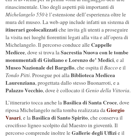
rinascimentale. Uno degli aspetti più importanti di
Michelangelo 550
è l’estensione dell’esperienza oltre le
mura del museo. La web-app include infatti un sistema di
itinerari geolocalizzati
che invita gli utenti a proseguire
la visita nei luoghi fiorentini legati alla vita e all’opera di
Cappelle
Michelangelo. Il percorso conduce alle
Medicee
Sacrestia Nuova con le tombe
, dove si trova la
monumentali di Giuliano e Lorenzo de’ Medici
, e al
Museo Nazionale del Bargello
, che ospita il
Bacco
e il
Biblioteca Medicea
Tondo Pitti
. Prosegue poi alla
Laurenziana
, progettata dallo stesso Buonarroti, e a
Palazzo Vecchio
, dove è collocato il
Genio della Vittoria
.
Basilica di Santa Croce
L’itinerario tocca anche la
, dove
Giorgio
riposa Michelangelo nella tomba realizzata da
Vasari
Basilica di Santo Spirito
, e la
, che conserva il
crocifisso ligneo scolpito dal Maestro in gioventù. Il
Gallerie degli Uffizi
percorso comprende inoltre le
e il