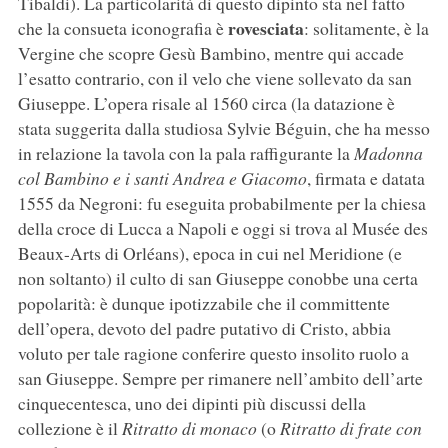
Tibaldi). La particolarità di questo dipinto sta nel fatto
rovesciata
che la consueta iconografia è
: solitamente, è la
Vergine che scopre Gesù Bambino, mentre qui accade
l’esatto contrario, con il velo che viene sollevato da san
Giuseppe. L’opera risale al 1560 circa (la datazione è
stata suggerita dalla studiosa Sylvie Béguin, che ha messo
in relazione la tavola con la pala raffigurante la
Madonna
col Bambino e i santi Andrea e Giacomo
, firmata e datata
1555 da Negroni: fu eseguita probabilmente per la chiesa
della croce di Lucca a Napoli e oggi si trova al Musée des
Beaux-Arts di Orléans), epoca in cui nel Meridione (e
non soltanto) il culto di san Giuseppe conobbe una certa
popolarità: è dunque ipotizzabile che il committente
dell’opera, devoto del padre putativo di Cristo, abbia
voluto per tale ragione conferire questo insolito ruolo a
san Giuseppe. Sempre per rimanere nell’ambito dell’arte
cinquecentesca, uno dei dipinti più discussi della
collezione è il
Ritratto di monaco
(o
Ritratto di frate con