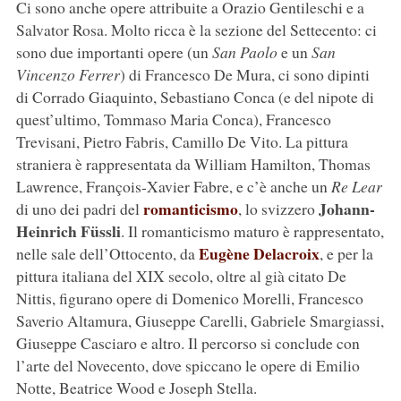
Ci sono anche opere attribuite a Orazio Gentileschi e a
Salvator Rosa. Molto ricca è la sezione del Settecento: ci
sono due importanti opere (un
San Paolo
e un
San
Vincenzo Ferrer
) di Francesco De Mura, ci sono dipinti
di Corrado Giaquinto, Sebastiano Conca (e del nipote di
quest’ultimo, Tommaso Maria Conca), Francesco
Trevisani, Pietro Fabris, Camillo De Vito. La pittura
straniera è rappresentata da William Hamilton, Thomas
Lawrence, François-Xavier Fabre, e c’è anche un
Re Lear
romanticismo
Johann-
di uno dei padri del
, lo svizzero
Heinrich Füssli
. Il romanticismo maturo è rappresentato,
Eugène Delacroix
nelle sale dell’Ottocento, da
, e per la
pittura italiana del XIX secolo, oltre al già citato De
Nittis, figurano opere di Domenico Morelli, Francesco
Saverio Altamura, Giuseppe Carelli, Gabriele Smargiassi,
Giuseppe Casciaro e altro. Il percorso si conclude con
l’arte del Novecento, dove spiccano le opere di Emilio
Notte, Beatrice Wood e Joseph Stella.