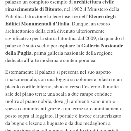
architettura civile
palazzo un compiuto esempio di
rinascimentale di Bitonto
, nel 1902 il Ministero della
Elenco degli
Pubblica Istruzione lo fece inserire nell’
Edifici Monumentali d’Italia
. Dunque, un tesoro
architettonico della città divenuto ulteriormente
significativo per la storia bitontina dal 2009, da quando il
Galleria Nazionale
palazzo è stato scelto per ospitare la
della Puglia
, prima galleria nazionale della regione
dedicata all’arte moderna e contemporanea.
Esternamente il palazzo si presenta nel suo aspetto
rinascimentale, con una loggia su colonne e pilastri e un
piccolo cortile interno, sbocco verso l’esterno di molte
sale del piano terra; una scala a due rampe conduce
inoltre al piano nobile, dove gli ambienti sono uniti e
spesso comunicanti grazie a un terrazzo-camminamento
posto sopra al loggiato. Il portale è invece caratterizzato
da bugne e lesene a bugnato e da due medaglioni a
decorazione che raffigurano di profilo ritratti imperiali.