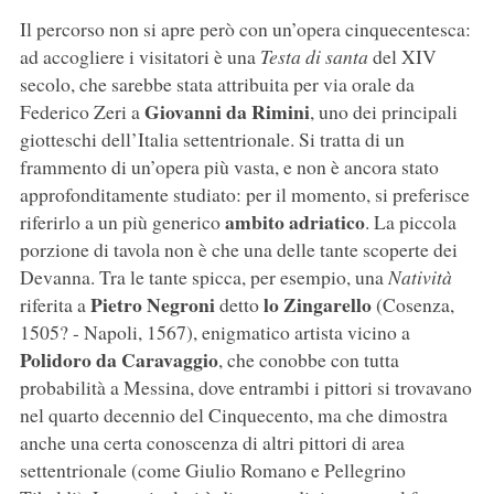
Il percorso non si apre però con un’opera cinquecentesca:
ad accogliere i visitatori è una
Testa di santa
del XIV
secolo, che sarebbe stata attribuita per via orale da
Giovanni da Rimini
Federico Zeri a
, uno dei principali
giotteschi dell’Italia settentrionale. Si tratta di un
frammento di un’opera più vasta, e non è ancora stato
approfonditamente studiato: per il momento, si preferisce
ambito adriatico
riferirlo a un più generico
. La piccola
porzione di tavola non è che una delle tante scoperte dei
Devanna. Tra le tante spicca, per esempio, una
Natività
Pietro Negroni
lo Zingarello
riferita a
detto
(Cosenza,
1505? - Napoli, 1567), enigmatico artista vicino a
Polidoro da Caravaggio
, che conobbe con tutta
probabilità a Messina, dove entrambi i pittori si trovavano
nel quarto decennio del Cinquecento, ma che dimostra
anche una certa conoscenza di altri pittori di area
settentrionale (come Giulio Romano e Pellegrino