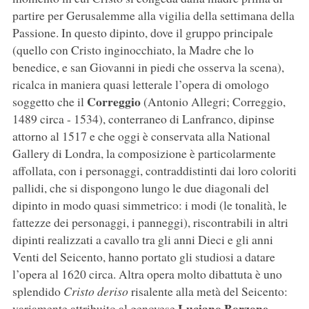
partire per Gerusalemme alla vigilia della settimana della
Passione. In questo dipinto, dove il gruppo principale
(quello con Cristo inginocchiato, la Madre che lo
benedice, e san Giovanni in piedi che osserva la scena),
ricalca in maniera quasi letterale l’opera di omologo
Correggio
soggetto che il
(Antonio Allegri; Correggio,
1489 circa - 1534), conterraneo di Lanfranco, dipinse
attorno al 1517 e che oggi è conservata alla National
Gallery di Londra, la composizione è particolarmente
affollata, con i personaggi, contraddistinti dai loro coloriti
pallidi, che si dispongono lungo le due diagonali del
dipinto in modo quasi simmetrico: i modi (le tonalità, le
fattezze dei personaggi, i panneggi), riscontrabili in altri
dipinti realizzati a cavallo tra gli anni Dieci e gli anni
Venti del Seicento, hanno portato gli studiosi a datare
l’opera al 1620 circa. Altra opera molto dibattuta è uno
splendido
Cristo deriso
risalente alla metà del Seicento:
Luciano Borzone
variamente attribuito al genovese