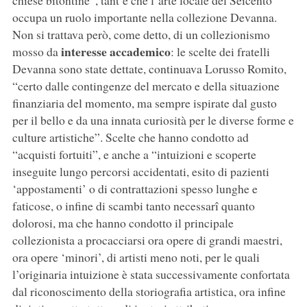
chiese bitontine”, tant’è che l’arte locale del Seicento
occupa un ruolo importante nella collezione Devanna.
Non si trattava però, come detto, di un collezionismo
interesse accademico
mosso da
: le scelte dei fratelli
Devanna sono state dettate, continuava Lorusso Romito,
“certo dalle contingenze del mercato e della situazione
finanziaria del momento, ma sempre ispirate dal gusto
per il bello e da una innata curiosità per le diverse forme e
culture artistiche”. Scelte che hanno condotto ad
“acquisti fortuiti”, e anche a “intuizioni e scoperte
inseguite lungo percorsi accidentati, esito di pazienti
‘appostamenti’ o di contrattazioni spesso lunghe e
faticose, o infine di scambi tanto necessarî quanto
dolorosi, ma che hanno condotto il principale
collezionista a procacciarsi ora opere di grandi maestri,
ora opere ‘minori’, di artisti meno noti, per le quali
l’originaria intuizione è stata successivamente confortata
dal riconoscimento della storiografia artistica, ora infine