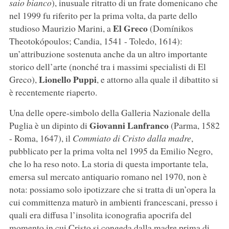
saio bianco
), inusuale ritratto di un frate domenicano che
nel 1999 fu riferito per la prima volta, da parte dello
El Greco
studioso Maurizio Marini, a
(Domínikos
Theotokópoulos; Candia, 1541 - Toledo, 1614):
un’attribuzione sostenuta anche da un altro importante
storico dell’arte (nonché tra i massimi specialisti di El
Lionello Puppi
Greco),
, e attorno alla quale il dibattito si
è recentemente riaperto.
Una delle opere-simbolo della Galleria Nazionale della
Giovanni Lanfranco
Puglia è un dipinto di
(Parma, 1582
- Roma, 1647), il
Commiato di Cristo dalla madre
,
pubblicato per la prima volta nel 1995 da Emilio Negro,
che lo ha reso noto. La storia di questa importante tela,
emersa sul mercato antiquario romano nel 1970, non è
nota: possiamo solo ipotizzare che si tratta di un’opera la
cui committenza maturò in ambienti francescani, presso i
quali era diffusa l’insolita iconografia apocrifa del
momento in cui Cristo si congeda dalla madre prima di