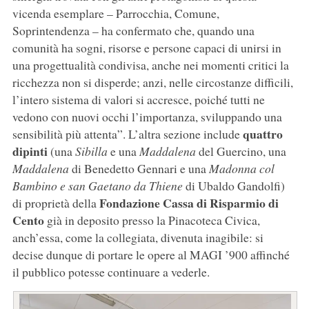
vicenda esemplare – Parrocchia, Comune,
Soprintendenza – ha confermato che, quando una
comunità ha sogni, risorse e persone capaci di unirsi in
una progettualità condivisa, anche nei momenti critici la
ricchezza non si disperde; anzi, nelle circostanze difficili,
l’intero sistema di valori si accresce, poiché tutti ne
vedono con nuovi occhi l’importanza, sviluppando una
quattro
sensibilità più attenta”. L’altra sezione include
dipinti
(una
Sibilla
e una
Maddalena
del Guercino, una
Maddalena
di Benedetto Gennari e una
Madonna col
Bambino e san Gaetano da Thiene
di Ubaldo Gandolfi)
Fondazione Cassa di Risparmio di
di proprietà della
Cento
già in deposito presso la Pinacoteca Civica,
anch’essa, come la collegiata, divenuta inagibile: si
decise dunque di portare le opere al MAGI ’900 affinché
il pubblico potesse continuare a vederle.