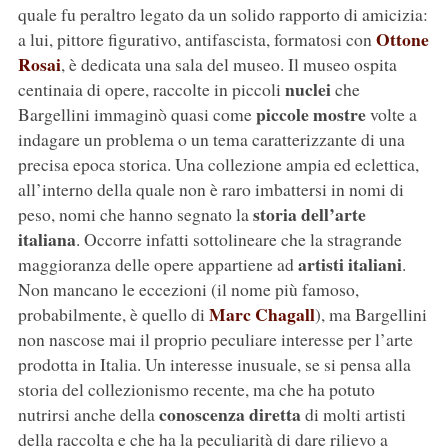
quale fu peraltro legato da un solido rapporto di amicizia:
Ottone
a lui, pittore figurativo, antifascista, formatosi con
Rosai
, è dedicata una sala del museo. Il museo ospita
nuclei
centinaia di opere, raccolte in piccoli
che
piccole mostre
Bargellini immaginò quasi come
volte a
indagare un problema o un tema caratterizzante di una
precisa epoca storica. Una collezione ampia ed eclettica,
all’interno della quale non è raro imbattersi in nomi di
storia dell’arte
peso, nomi che hanno segnato la
italiana
. Occorre infatti sottolineare che la stragrande
artisti italiani
maggioranza delle opere appartiene ad
.
Non mancano le eccezioni (il nome più famoso,
Marc Chagall
probabilmente, è quello di
), ma Bargellini
non nascose mai il proprio peculiare interesse per l’arte
prodotta in Italia. Un interesse inusuale, se si pensa alla
storia del collezionismo recente, ma che ha potuto
conoscenza diretta
nutrirsi anche della
di molti artisti
della raccolta e che ha la peculiarità di dare rilievo a