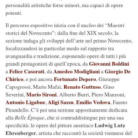
personalità artistiche forse minori, ma capaci di opere
potenti.
Il percorso espositivo inizia con il nucleo dei “Maestri
storici del Novecento”: dalla fine del XIX secolo, la
sezione indaga gli sviluppi dell’arte nel primo Novecento,
focalizzandosi in particolar modo sul rapporto tra
avanguardia e tradizione, esponendo opere di tutti i più
Giovanni Boldini
grandi protagonisti di quell’epoca, da
Felice Casorati
Amedeo Modigliani
Giorgio De
a
, da
a
Chirico
Fortunato Depero
, e poi ancora
, Giuseppe
Renato Guttuso
Capogrossi, Mario Mafai,
, Gino
Mario Sironi
Severini,
, Alberto Burri, Piero Manzoni,
Antonio Ligabue
Aligi Sassu
Emilio Vedova
,
,
, Fausto
Pirandello. C’è poi una sezione appositamente dedicata
alla
Belle Époque
, che si contraddistingue per una sua
Ludwig Lutz
specificità: le opere del pittore austriaco
Ehrenberger
, artista che raccontò la società viennese del