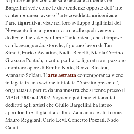
Si prosegue poi con due sale dedicate a quelle che
Bargellini vede come le due tendenze opposte dell’arte
aniconica
contemporanea, ovvero l’arte cosiddetta
e
figurativa
l’arte
, viste nel loro sviluppo dagli inizi del
Novecento fino ai giorni nostri, e alle quali vengono
dedicate due sale: per l’arte “aniconica”, che si impose
con le avanguardie storiche, figurano lavori di Turi
Simeti, Enrico Accatino, Nadia Benelli, Nicola Carrino,
Graziana Pentich, mentre per l’arte figurativa si possono
ammirare opere di Emilio Notte, Renzo Biasion,
arte astratta
Atanasio Soldati. L’
contemporanea viene
indagata in una sezione intitolata “Astratto presente”,
mostra
originatasi a partire da una
che si tenne presso il
MAGI ’900 nel 2007. Seguono poi i nuclei tematici
dedicati agli artisti che Giulio Bargellini ha inteso
approfondire: il già citato Tono Zancanaro e altri come
Mauro Reggiani, Carlo Levi, Concetto Pozzati, Nado
Canuti.