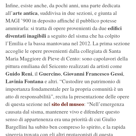
Infine, esiste anche, da pochi anni, una parte dedicata
arte antica
all’
, suddivisa in due sezioni, e giunta al
MAGI ’900 in deposito affinché il pubblico potesse
edifici
ammirarla: si tratta di opere provenienti da due
diventati inagibili
a seguito del sisma che ha colpito
l’Emilia e la bassa mantovana nel 2012. La prima sezione
accoglie le opere provenienti dalla collegiata di Santa
Maria Maggiore di Pieve di Cento: sono capolavori della
pittura emiliana del Seicento realizzati da artisti come
Guido Reni
Guercino
Giovanni Francesco Gessi
, il
,
,
Lavinia Fontana
e altri. “Custodire un patrimonio di
importanza fondamentale per la propria comunità è un
atto di responsabilità”, recita la presentazione delle opere
sito del museo
di questa sezione nel
: “Nell’emergenza
causata dal sisma, mantenere vivo e difendere questo
senso di appartenenza era una priorità di cui Giulio
Bargellini ha subito ben compreso lo spirito, e la rapida
sinergia trovata con gli altri protagonisti di questa