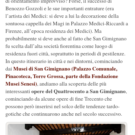
di orientamento improvviso? Forse, il successo di
Benozzo Gozzoli e le sue importanti entrature (era
l’artista dei Medici: si deve a lui la decorazione della
sontuosa cappella dei Magi in Palazzo Medici-Riccardi a
Firenze, all’epoca residenza dei Medici). Ma
probabilmente si deve anche al fatto che San Gimignano
fu scelta dall’alta società fiorentina come luogo di
residenza fuori città, soprattutto in periodi di pestilenze.
In questo itinerario in città e nei dintorni, cominciando
Musei di San Gimignano (Palazzo Comunale,
dai
Pinacoteca, Torre Grossa, parte della Fondazione
Musei Senesi)
, andiamo alla scoperta delle più
opere del Quattrocento a San Gimignano
interessanti
,
cominciando da alcune opere di fine Trecento che
possono però inserirsi nel solco delle tendenze tardo-
gotiche che continuarono anche nel secolo successivo.