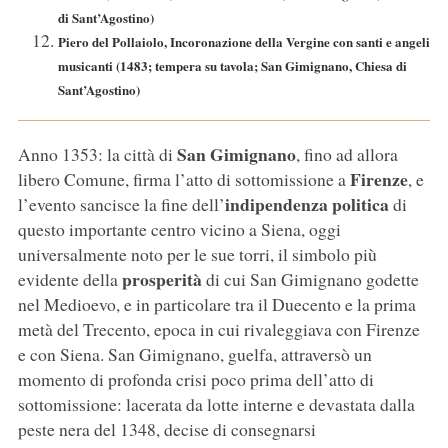
di Sant’Agostino)
Piero del Pollaiolo, Incoronazione della Vergine con santi e angeli
musicanti (1483; tempera su tavola; San Gimignano, Chiesa di
Sant’Agostino)
San Gimignano
Anno 1353: la città di
, fino ad allora
Firenze
libero Comune, firma l’atto di sottomissione a
, e
indipendenza politica
l’evento sancisce la fine dell’
di
questo importante centro vicino a Siena, oggi
universalmente noto per le sue torri, il simbolo più
prosperità
evidente della
di cui San Gimignano godette
nel Medioevo, e in particolare tra il Duecento e la prima
metà del Trecento, epoca in cui rivaleggiava con Firenze
e con Siena. San Gimignano, guelfa, attraversò un
momento di profonda crisi poco prima dell’atto di
sottomissione: lacerata da lotte interne e devastata dalla
peste nera del 1348, decise di consegnarsi