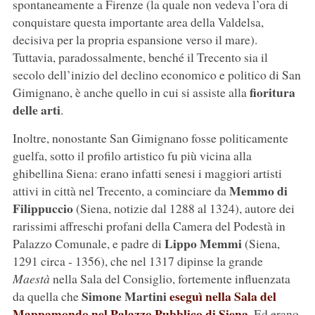
spontaneamente a Firenze (la quale non vedeva l’ora di
conquistare questa importante area della Valdelsa,
decisiva per la propria espansione verso il mare).
Tuttavia, paradossalmente, benché il Trecento sia il
secolo dell’inizio del declino economico e politico di San
fioritura
Gimignano, è anche quello in cui si assiste alla
delle arti
.
Inoltre, nonostante San Gimignano fosse politicamente
guelfa, sotto il profilo artistico fu più vicina alla
ghibellina Siena: erano infatti senesi i maggiori artisti
Memmo di
attivi in città nel Trecento, a cominciare da
Filippuccio
(Siena, notizie dal 1288 al 1324), autore dei
rarissimi affreschi profani della Camera del Podestà in
Lippo Memmi
Palazzo Comunale, e padre di
(Siena,
1291 circa - 1356), che nel 1317 dipinse la grande
Maestà
nella Sala del Consiglio, fortemente influenzata
Simone Martini
eseguì nella Sala del
da quella che
Mappamondo nel Palazzo Pubblico di Siena
. Ed erano