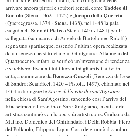
prima parte del secolo, infatti, San Gimignano vede
Taddeo di
arrivare ancora pittori e scultori senesi, come
Bartolo
Jacopo della Quercia
(Siena, 1362 - 1422) e
(Quercegrossa, 1374 - Siena, 1438), nel 1448 la pala
Sano di Pietro
eseguita da
(Siena, 1405 - 1481) per la
collegiata (su incarico di Angelo di Bartolomeo Ridolfi)
segna uno spartiacque, essendo l’ultima opera realizzata
da un senese che si trovi a San Gimignano. Alla metà del
Quattrocento, infatti, si verificò un’inversione di tendenza
e sarebbero diventati tutti fiorentini gli artisti attivi in
Benozzo Gozzoli
città, a cominciare da
(Benozzo di Lese
di Sandro; Scandicci, 1420 – Pistoia, 1497), chiamato nel
1464 a dipingere le
Storie della vita di sant’Agostino
nella chiesa di Sant’Agostino, sancendo così l’arrivo del
Rinascimento fiorentino a San Gimignano, la cui storia
artistica continuò con le opere di artisti come Giuliano da
Maiano, Domenico del Ghirlandaio, i Della Robbia, Piero
del Pollaiolo, Filippino Lippi. Cosa determinò il cambio