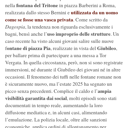
fontana
del Tritone
nella
in piazza Barberini a Roma,
utilizzata da un uomo
realizzata dallo stesso Bernini e
come se fosse una vasca privata
. Come scritto da
Dagospia
, la tendenza non riguarda esclusivamente i
uso improprio delle strutture
bagni, bensì anche l’
. Un
caso recente ha visto alcuni giovani salire sulle nuove
ontane di piazza Pia
Giubileo
f
, realizzate in vista del
,
per ballare prima di partecipare a una messa a Tor
Vergata. In quella circostanza, però, non si sono registrate
immersioni, né durante il Giubileo dei giovani né in altre
occasioni. Il fenomeno dei tuffi nelle fontane romane non
è sicuramente nuovo, ma l’estate 2025 ha segnato un
ampia
picco senza precedenti. Complice il caldo e l’
visibilità garantita dai social
, molti episodi sono stati
documentati in tempo reale, aumentando la loro
diffusione mediatica e, in alcuni casi, alimentando
l’emulazione. La polizia locale, oltre alle sanzioni
economiche, applica ordini di allontanamento per