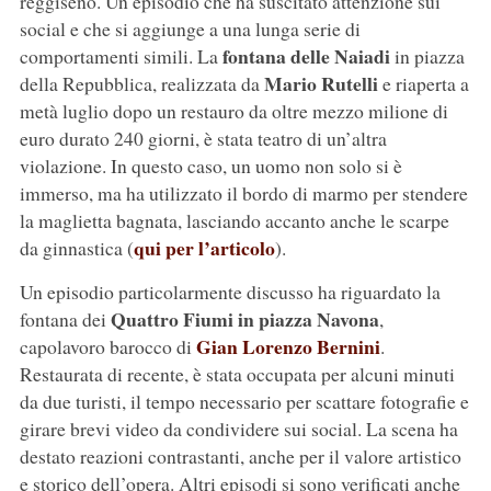
reggiseno. Un episodio che ha suscitato attenzione sui
social e che si aggiunge a una lunga serie di
fontana delle Naiadi
comportamenti simili. La
in piazza
Mario Rutelli
della Repubblica, realizzata da
e riaperta a
metà luglio dopo un restauro da oltre mezzo milione di
euro durato 240 giorni, è stata teatro di un’altra
violazione. In questo caso, un uomo non solo si è
immerso, ma ha utilizzato il bordo di marmo per stendere
la maglietta bagnata, lasciando accanto anche le scarpe
qui per l’articolo
da ginnastica (
).
Un episodio particolarmente discusso ha riguardato la
Quattro Fiumi in piazza Navona
fontana dei
,
Gian Lorenzo Bernini
capolavoro barocco di
.
Restaurata di recente, è stata occupata per alcuni minuti
da due turisti, il tempo necessario per scattare fotografie e
girare brevi video da condividere sui social. La scena ha
destato reazioni contrastanti, anche per il valore artistico
e storico dell’opera. Altri episodi si sono verificati anche