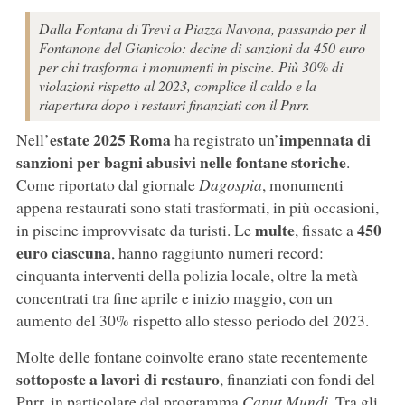
Dalla Fontana di Trevi a Piazza Navona, passando per il
Fontanone del Gianicolo: decine di sanzioni da 450 euro
per chi trasforma i monumenti in piscine. Più 30% di
violazioni rispetto al 2023, complice il caldo e la
riapertura dopo i restauri finanziati con il Pnrr.
estate 2025
Roma
impennata di
Nell’
ha registrato un’
sanzioni per bagni abusivi nelle fontane storiche
.
Come riportato dal giornale
Dagospia
, monumenti
appena restaurati sono stati trasformati, in più occasioni,
multe
450
in piscine improvvisate da turisti. Le
, fissate a
euro ciascuna
, hanno raggiunto numeri record:
cinquanta interventi della polizia locale, oltre la metà
concentrati tra fine aprile e inizio maggio, con un
aumento del 30% rispetto allo stesso periodo del 2023.
Molte delle fontane coinvolte erano state recentemente
sottoposte a lavori di restauro
, finanziati con fondi del
Pnrr, in particolare dal programma
Caput Mundi
. Tra gli