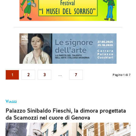
...
1
2
3
7
Pagina 1 di 7
Viaggi
Palazzo Sinibaldo Fieschi, la dimora progettata
da Scamozzi nel cuore di Genova