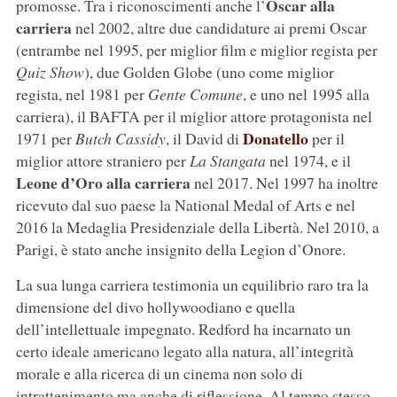
Oscar alla
promosse. Tra i riconoscimenti anche l’
carriera
nel 2002, altre due candidature ai premi Oscar
(entrambe nel 1995, per miglior film e miglior regista per
Quiz Show
), due Golden Globe (uno come miglior
regista, nel 1981 per
Gente Comune
, e uno nel 1995 alla
carriera), il BAFTA per il miglior attore protagonista nel
Donatello
1971 per
Butch Cassidy
, il David di
per il
miglior attore straniero per
La Stangata
nel 1974, e il
Leone d’Oro alla carriera
nel 2017. Nel 1997 ha inoltre
ricevuto dal suo paese la National Medal of Arts e nel
2016 la Medaglia Presidenziale della Libertà. Nel 2010, a
Parigi, è stato anche insignito della Legion d’Onore.
La sua lunga carriera testimonia un equilibrio raro tra la
dimensione del divo hollywoodiano e quella
dell’intellettuale impegnato. Redford ha incarnato un
certo ideale americano legato alla natura, all’integrità
morale e alla ricerca di un cinema non solo di
intrattenimento ma anche di riflessione. Al tempo stesso,