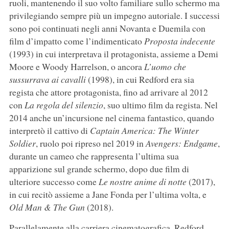
ruoli, mantenendo il suo volto familiare sullo schermo ma
privilegiando sempre più un impegno autoriale. I successi
sono poi continuati negli anni Novanta e Duemila con
film d’impatto come l’indimenticato
Proposta indecente
(1993) in cui interpretava il protagonista, assieme a Demi
Moore e Woody Harrelson, o ancora
L’uomo che
sussurrava ai cavalli
(1998), in cui Redford era sia
regista che attore protagonista, fino ad arrivare al 2012
con
La regola del silenzio
, suo ultimo film da regista. Nel
2014 anche un’incursione nel cinema fantastico, quando
interpretò il cattivo di
Captain America: The Winter
Soldier
, ruolo poi ripreso nel 2019 in
Avengers: Endgame
,
durante un cameo che rappresenta l’ultima sua
apparizione sul grande schermo, dopo due film di
ulteriore successo come
Le nostre anime di notte
(2017),
in cui recitò assieme a Jane Fonda per l’ultima volta, e
Old Man & The Gun
(2018).
Parallelamente alla carriera cinematografica, Redford