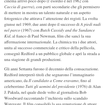
cinema arrivò poco dopo (l’esordio è nel 1962 con
Caccia di guerra
), con parti secondarie che gli permisero
di mettere in mostra un talento naturale e un aspetto
fotogenico che attirava l’attenzione dei registi. La svolta
giunse nel 1969, due anni dopo il successo di
A piedi nudi
nel parco
(1967) con
Butch Cassidy and the Sundance
Kid
, al fianco di Paul Newman, film che sancì la sua
affermazione internazionale. La chimica tra i due attori,
unita al successo commerciale e critico della pellicola,
consegnò Redford a un pubblico globale e aprì la strada a
una stagione di grandi produzioni.
Gli anni Settanta furono il decennio della consacrazione.
Redford interpretò titoli che segnarono l’immaginario
americano, da
Il candidato
a
Come eravamo
, fino al
celeberrimo
Tutti gli uomini del presidente
(1976) di Alan
J. Pakula, nel quale diede volto al giornalista Bob
Woodward raccontando l’inchiesta sullo scandalo
Watergate. Il film consolidò la sua reputazione di attore