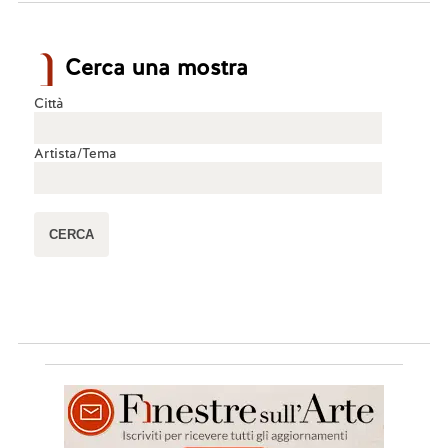
dove la figura sacra viene associata a un’arma da 
fuoco, in un messaggio critico sul rapporto tra 
spiritualità, violenza e potere. Similmente, 
Cerca una mostra
Banksy ha realizzato opere a forte impatto visivo 
e politico anche sulla barriera di separazione 
Città
israeliana in Cisgiordania, trasformando un 
simbolo di divisione in spazio di narrazione 
Artista/Tema
umana: come la colomba della pace con 
giubbotto antiproiettile o i bambini che aprono 
squarci nel muro, immagini che esprimono la 
tensione tra speranza e oppressione. In tutti 
questi casi, l’artista riesce a condensare in pochi 
tratti un messaggio profondo: l’arte non come 
decorazione, ma come documento emotivo 
della contemporaneità, capace di interrogare lo 
spettatore e di restituire dignità a storie che 
altrimenti resterebbero invisibili.
Rispondi
🤍
0