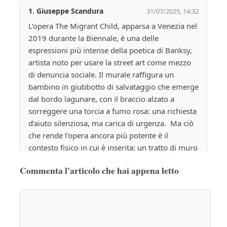
1. Giuseppe Scandura
31/07/2025, 14:32
L’opera The Migrant Child, apparsa a Venezia nel 
2019 durante la Biennale, è una delle 
espressioni più intense della poetica di Banksy, 
artista noto per usare la street art come mezzo 
di denuncia sociale. Il murale raffigura un 
bambino in giubbotto di salvataggio che emerge 
dal bordo lagunare, con il braccio alzato a 
sorreggere una torcia a fumo rosa: una richiesta 
d’aiuto silenziosa, ma carica di urgenza.  Ma ciò 
che rende l'opera ancora più potente è il 
contesto fisico in cui è inserita: un tratto di muro 
di un palazzo veneziano visibilmente 
Commenta l'articolo che hai appena letto
deteriorato, con l’intonaco che si sgretola e 
lascia affiorare mattoni, crepe e segni di umidità. 
Questa superficie consumata dal tempo e 
dall’acqua diventa parte integrante del 
messaggio. Il degrado architettonico dialoga 