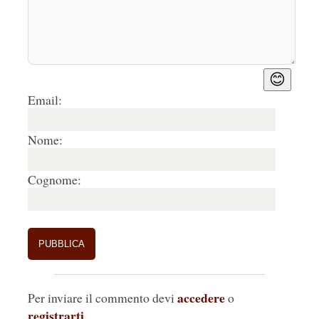
con quello umano, dando forma visiva alla 
fragilità e all’abbandono che spesso colpiscono i 
più vulnerabili. Il bambino, dipinto con tratto 
deciso ma sobrio, ha uno sguardo fisso e 
determinato. I capelli, come scossi dal vento, si 
😊
sollevano in modo filiforme e teso: un dettaglio 
Email:
che trasmette movimento, ma allo stesso tempo 
sembra congelato, come se il tempo si fosse 
Nome:
fermato nell’istante esatto in cui il disperato 
segnale è stato lanciato. La torcia emana una 
Cognome:
scia fumosa rosa, un colore insolitamente 
delicato per un atto di allarme, che aggiunge 
una dimensione poetica al gesto disperato. Un 
aspetto cromatico particolarmente significativo 
è il contrasto tra il nero intenso della sagoma del 
bambino e il rosa tenue della torcia fumogena. 
La figura scura, essenziale e quasi anonima, 
accedere
Per inviare il commento devi
o
amplifica la dimensione universale del soggetto: 
registrarti
.
un simbolo collettivo che rappresenta tutte le 