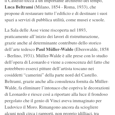
il Castello tocca a un importante architetto del tempo,
Luca Beltrami
(Milano, 1854 - Roma, 1933), che
propone di restaurare tutto l’edificio e di destinare i suoi
spazi a servizi di pubblica utilità, come musei e scuole.
La Sala delle Asse viene riscoperta nel 1893,
praticamente all’inizio dei lavori di ristrutturazione,
grazie anche al determinante contributo dello storico
Paul Müller-Walde
dell’arte tedesco
(Eberswalde, 1858
- Berlino, 1931). Müller-Walde è alle prese con lo studio
dell’opera di Leonardo e viene a conoscenza del fatto che
potrebbero esserci pitture dell’artista toscano nei
cosiddetti “camerini” della parte nord del Castello.
Beltrami, grazie anche alla consulenza fornita da Müller-
Walde, fa eliminare l’intonaco che copriva le decorazioni
di Leonardo e riesce così a riportare alla luce il frondoso
pergolato che il genio di Vinci aveva immaginato per
Ludovico il Moro. Rimangono ancora da sciogliere
alcuni nodi circa i rapporti, non proprio idilliaci, tra