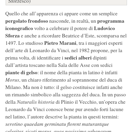
Sforzesco)
Quello che all’apparenza ci appare come un semplice
pergolato frondoso
programma
nasconde, in realtà, un
iconografico
Ludovico
volto a celebrare il potere di
Sforza
e anche a ricordare Beatrice d’Este, scomparsa nel
Pietro Marani
1497. Lo studioso
, tra i maggiori esperti
dell’arte di Leonardo da Vinci, nel 1982 propone, per la
sedici alberi
prima volta, di identificare i
dipinti
dall’artista toscano nella Sala delle Asse con sedici
piante di gelso
: il nome della pianta in latino è infatti
Morus
, un chiaro riferimento al soprannome del duca di
Milano. Ma non è tutto: il gelso costituisce infatti anche
un rimando simbolico alla saggezza del duca. In un passo
della
Naturalis historia
di Plinio il Vecchio, un’opera che
Leonardo da Vinci conosce bene pur avendo forti lacune
nel latino, l’autore descrive la pianta in questi termini:
serotino quaedam germinatu florent maturantque
celeriter, sicuti morus, quae novissima urbanarum