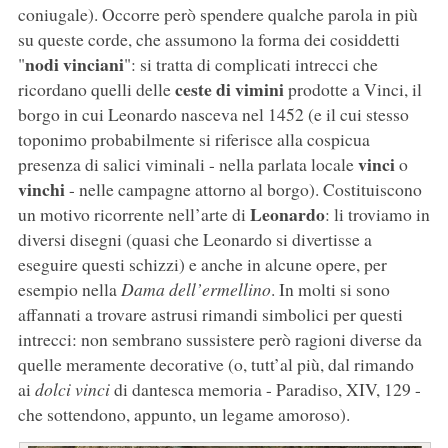
coniugale). Occorre però spendere qualche parola in più
su queste corde, che assumono la forma dei cosiddetti
nodi vinciani
"
": si tratta di complicati intrecci che
ceste di vimini
ricordano quelli delle
prodotte a Vinci, il
borgo in cui Leonardo nasceva nel 1452 (e il cui stesso
toponimo probabilmente si riferisce alla cospicua
vinci
presenza di salici viminali - nella parlata locale
o
vinchi
- nelle campagne attorno al borgo). Costituiscono
Leonardo
un motivo ricorrente nell’arte di
: li troviamo in
diversi disegni (quasi che Leonardo si divertisse a
eseguire questi schizzi) e anche in alcune opere, per
esempio nella
Dama dell’ermellino
. In molti si sono
affannati a trovare astrusi rimandi simbolici per questi
intrecci: non sembrano sussistere però ragioni diverse da
quelle meramente decorative (o, tutt’al più, dal rimando
ai
dolci vinci
di dantesca memoria - Paradiso, XIV, 129 -
che sottendono, appunto, un legame amoroso).