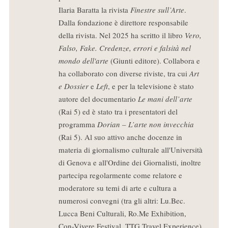
Ilaria Baratta la rivista
Finestre sull’Arte
.
Dalla fondazione è direttore responsabile
della rivista. Nel 2025 ha scritto il libro
Vero,
Falso, Fake. Credenze, errori e falsità nel
mondo dell'arte
(Giunti editore). Collabora e
ha collaborato con diverse riviste, tra cui
Art
e Dossier
e
Left
, e per la televisione è stato
autore del documentario
Le mani dell’arte
(Rai 5) ed è stato tra i presentatori del
programma
Dorian – L’arte non invecchia
(Rai 5). Al suo attivo anche docenze in
materia di giornalismo culturale all'Università
di Genova e all'Ordine dei Giornalisti, inoltre
partecipa regolarmente come relatore e
moderatore su temi di arte e cultura a
numerosi convegni (tra gli altri: Lu.Bec.
Lucca Beni Culturali, Ro.Me Exhibition,
Con-Vivere Festival, TTG Travel Experience).