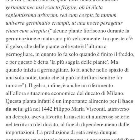
germinat nec nisi exacto frigore, ob id dicta
sapientissima arborum. sed cum coepit, in tantum
universa germinatio erumpit, ut una nocte peragatur
etiam cum strepitu
(“alcune piante fioriscono durante la
germinazione e maturano più velocemente: tra queste c’è
il gelso, che delle piante coltivate è l’ultima a
germogliare, in quanto lo fa solo quando è finito il freddo,
e per questo è detta ’la più saggia delle piante’. Ma
quando inizia a germogliare, lo fa anche nello spazio di
una sola notte, tanto che si può addirittura sentire far
rumore”). Il gelso, infine, è anche un riferimento
all’allora situazione economica del ducato di Milano.
baco
Questa pianta infatti è un importante alimento per il
da seta
: già nel 1442 Filippo Maria Visconti, attraverso
un decreto, aveva favorito la nascita di numerose seterie
nel territorio del ducato, al fine di dipendere meno dalle
importazioni. La produzione di seta aveva dunque
conosciuto un notevole incremento, e per poter soddisfare