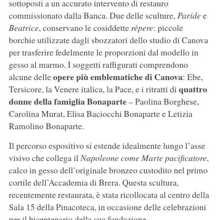
sottoposti a un accurato intervento di restauro
commissionato dalla Banca. Due delle sculture,
Paride
e
Beatrice
, conservano le cosiddette
rèpere
: piccole
borchie utilizzate dagli sbozzatori dello studio di Canova
per trasferire fedelmente le proporzioni dal modello in
gesso al marmo. I soggetti raffigurati comprendono
opere più emblematiche di Canova
alcune delle
: Ebe,
quattro
Tersicore, la Venere italica, la Pace, e i ritratti di
donne della famiglia Bonaparte
– Paolina Borghese,
Carolina Murat, Elisa Baciocchi Bonaparte e Letizia
Ramolino Bonaparte.
Il percorso espositivo si estende idealmente lungo l’asse
visivo che collega il
Napoleone come Marte pacificatore
,
calco in gesso dell’originale bronzeo custodito nel primo
cortile dell’Accademia di Brera. Questa scultura,
recentemente restaurata, è stata ricollocata al centro della
Sala 15 della Pinacoteca, in occasione delle celebrazioni
per il bicentenario della sua fondazione.