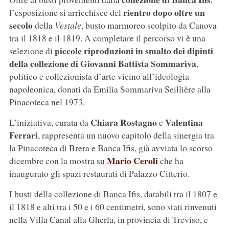
rientro dopo oltre un
l’esposizione si arricchisce del
secolo
della
Vestale
, busto marmoreo scolpito da Canova
tra il 1818 e il 1819. A completare il percorso vi è una
piccole riproduzioni in smalto dei dipinti
selezione di
della collezione di Giovanni Battista Sommariva
,
politico e collezionista d’arte vicino all’ideologia
napoleonica, donati da Emilia Sommariva Seillière alla
Pinacoteca nel 1973.
Chiara Rostagno
Valentina
L’iniziativa, curata da
e
Ferrari
, rappresenta un nuovo capitolo della sinergia tra
la Pinacoteca di Brera e Banca Ifis, già avviata lo scorso
Mario Ceroli
dicembre con la mostra su
che ha
inaugurato gli spazi restaurati di Palazzo Citterio.
I busti della collezione di Banca Ifis, databili tra il 1807 e
il 1818 e alti tra i 50 e i 60 centimetri, sono stati rinvenuti
nella Villa Canal alla Gherla, in provincia di Treviso, e