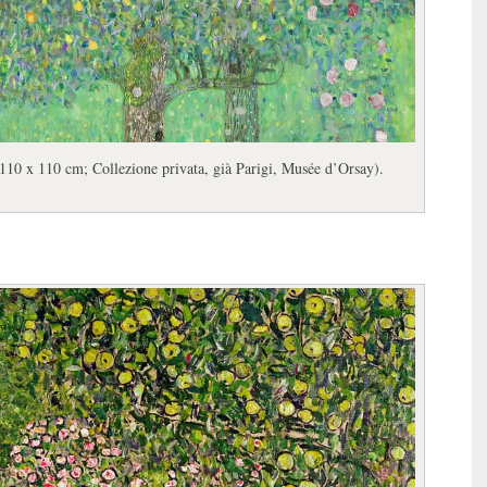
, 110 x 110 cm; Collezione privata, già Parigi, Musée d’Orsay).