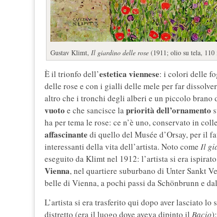
Gustav Klimt,
Il giardino delle rose
(1911; olio su tela, 110
estetica viennese
È il trionfo dell’
: i colori delle 
delle rose e con i gialli delle mele per far dissolv
altro che i tronchi degli alberi e un piccolo brano
vuoto
priorità dell’ornamento
e che sancisce la
s
ha per tema le rose: ce n’è uno, conservato in col
affascinante
di quello del Musée d’Orsay, per il fa
interessanti della vita dell’artista. Noto come
Il g
eseguito da Klimt nel 1912: l’artista si era ispirato
Vienna
, nel quartiere suburbano di Unter Sankt Vei
belle di Vienna, a pochi passi da Schönbrunn e dal 
L’artista si era trasferito qui dopo aver lasciato lo 
distretto (era il luogo dove aveva dipinto il
Bacio
)