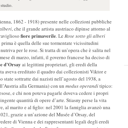
 studio.
enna, 1862 - 1918) presente nelle collezioni pubbliche
 alberi
, che il grande artista austriaco dipinse attorno al
fiore primaverile
eraviglioso
. Le
Rose sotto gli alberi
 prima è quella delle sue tormentate vicissitudini
utriva per le rose. Si tratta di un’opera che è salita nel
mese di marzo, infatti, il governo francese ha deciso di
e d’Orsay
ai legittimi proprietari, gli eredi della
lta aveva ereditato il quadro dai collezionisti Viktor e
o state sottratte dai nazisti nell’agosto del 1938, a
ll’Austria alla Germania) con un
modus operandi
tipico:
esose, e chi non poteva pagarle doveva cedere i propri
ingente quantità di opere d’arte. Stiasny perse la vita
, al marito e al figlio: nel 2001 la famiglia avanzò una
 2021, grazie a un’azione del Musée d’Orsay, del
vedere di Vienna e dei rappresentanti legali degli eredi