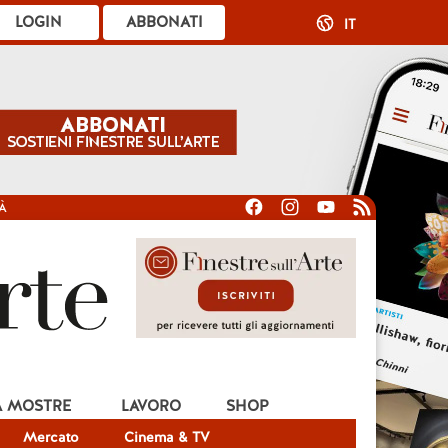
LOGIN
ABBONATI
IT
À
A MOSTRE
LAVORO
SHOP
Mercato
Cinema & TV