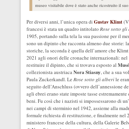
museo visitabile dove è stato anche ricostruito il suo
Gustav Klimt
Per diversi anni, l’unica opera di
(Vi
francesi è stata un quadro intitolato
Rose sotto gli
1905, portando sulla tela la sua passione per il m
sono un dipinto che racconta almeno due storie: la
storiche, la seconda è quella dell’amore che Klimt n
2021 agli onori delle cronache internazionali: nel 
Musé
restituire il dipinto, che si trovava esposto al
Nora Stiasny
collezionista austriaca
, che a sua vo
Paula Zuckerkandl. Le
Rose sotto gli alberi
le eran
seguito dell’Anschluss (ovvero dell’annessione de
agli ebrei erano state imposte tasse estremamente 
beni. Fu così che i nazisti si impossessarono di un’
nei campi di sterminio nel 1942, assieme alla madre
formale richiesta di restituzione, e finalmente nel
ministero francese della cultura, della Galerie Bel