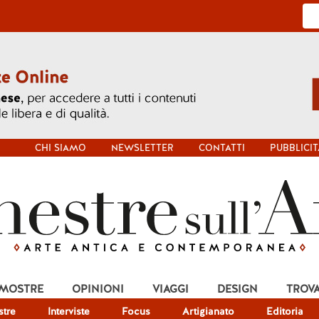
CHI SIAMO
NEWSLETTER
CONTATTI
PUBBLICIT
 MOSTRE
OPINIONI
VIAGGI
DESIGN
TROV
tre
Interviste
Focus
Artigianato
Editoria