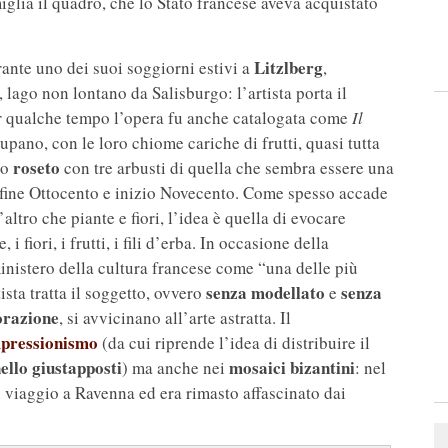
amiglia il quadro, che lo Stato francese aveva acquistato
Litzlberg
ante uno dei suoi soggiorni estivi a
,
, lago non lontano da Salisburgo: l’artista porta il
per qualche tempo l’opera fu anche catalogata come
Il
upano, con le loro chiome cariche di frutti, quasi tutta
roseto
do
con tre arbusti di quella che sembra essere una
a fine Ottocento e inizio Novecento. Come spesso accade
’altro che piante e fiori, l’idea è quella di evocare
 i fiori, i frutti, i fili d’erba. In occasione della
 ministero della cultura francese come “una delle più
senza modellato
senza
ista tratta il soggetto, ovvero
e
orazione
, si avvicinano all’arte astratta. Il
pressionismo
(da cui riprende l’idea di distribuire il
ello giustapposti
mosaici bizantini
) ma anche nei
: nel
 viaggio a Ravenna ed era rimasto affascinato dai