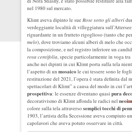
di Nora Stiasny, è stato possibile restituire alla f
nel 1980 sul mercato.
Klimt aveva dipinto le sue
Rose sotto gli alberi
dur
verdeggiante località di villeggiatura sull’Attersee
riguardante in un frutteto rigoglioso (tanto che 
melo
), dove troviamo alcuni alberi di melo che occ
la composizione, e nel registro inferiore un candi
rosa centifolia
, specie particolarmente in voga tr
anche nei dipinti in cui Klimt porta sulla tela nient
mosaico
l’aspetto di un
le cui tessere sono le foglie,
restituzione del 2021, l’opera è stata definita dal
spettacolari di Klimt” a causa del modo in cui l’art
prospettiva
pura dec
: le essenze diventano quasi
neo
im
decorativismo di Klimt affonda le radici nel
semplici tocchi di penn
colore sulla tela attraverso
1903, l’artista della Secessione aveva compiuto un
capolavori che aveva potuto osservare in città.