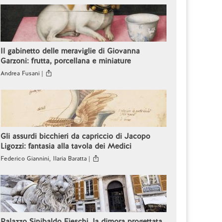
Il gabinetto delle meraviglie di Giovanna
Garzoni: frutta, porcellana e miniature
Andrea Fusani |
Gli assurdi bicchieri da capriccio di Jacopo
Ligozzi: fantasia alla tavola dei Medici
Federico Giannini, Ilaria Baratta |
Palazzo Sinibaldo Fieschi, la dimora progettata