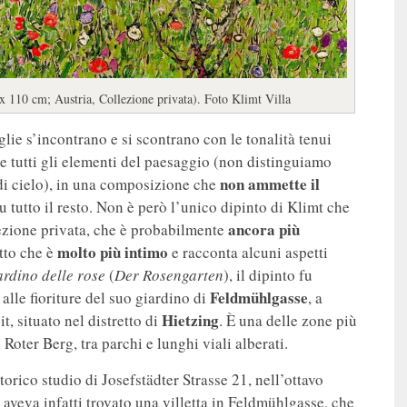
 x 110 cm; Austria, Collezione privata). Foto Klimt Villa
foglie s’incontrano e si scontrano con le tonalità tenui
ere tutti gli elementi del paesaggio (non distinguiamo
non ammette il
 di cielo), in una composizione che
u tutto il resto. Non è però l’unico dipinto di Klimt che
ancora più
lezione privata, che è probabilmente
molto più intimo
tto che è
e racconta alcuni aspetti
iardino delle rose
(
Der Rosengarten
), il dipinto fu
Feldmühlgasse
 alle fioriture del suo giardino di
, a
Hietzing
t, situato nel distretto di
. È una delle zone più
Roter Berg, tra parchi e lunghi viali alberati.
storico studio di Josefstädter Strasse 21, nell’ottavo
: aveva infatti trovato una villetta in Feldmühlgasse, che