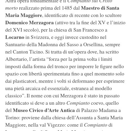
Altra opera fondamentale è il
Compianto sul Cristo
Maestro di Santa
morto
realizzato prima del 1485 dal
Maria Maggiore
, identificato di recente con lo scultore
Domenico Merzagora
(attivo tra la fine del XV e l’inizio
del XVI secolo), per la chiesa di San Francesco a
Locarno
in Svizzera, e oggi invece custodito nel
Santuario della Madonna del Sasso a Orsellina, sempre
nel Canton Ticino. Si tratta di un’opera dove, ha scritto
Albertario, l’artista “forza per la prima volta i limiti
imposti dalla forma del tronco per imporre le figure nello
spazio con libertà sperimentata fino a quel momento solo
dai plasticatori, mentre i volti si deformano per esprimere
una pietà arcaica ed essenziale, estranea al modello
classico”. Il nome con cui Merzagora è stato in passato
identificato si deve a un altro
Compianto
coevo, quello
Museo Civico d’Arte Antica
del
di Palazzo Madama a
Torino: proviene dalla chiesa dell’Assunta a Santa Maria
Maggiore, nella val Vigezzo: come il
Compianto
di