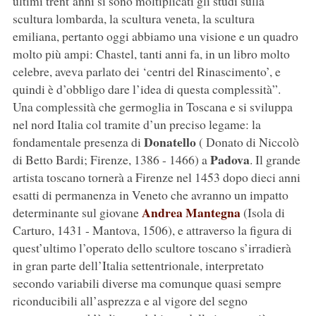
ultimi trent’anni si sono moltiplicati gli studi sulla
scultura lombarda, la scultura veneta, la scultura
emiliana, pertanto oggi abbiamo una visione e un quadro
molto più ampi: Chastel, tanti anni fa, in un libro molto
celebre, aveva parlato dei ‘centri del Rinascimento’, e
quindi è d’obbligo dare l’idea di questa complessità”.
Una complessità che germoglia in Toscana e si sviluppa
nel nord Italia col tramite d’un preciso legame: la
Donatello
fondamentale presenza di
( Donato di Niccolò
Padova
di Betto Bardi; Firenze, 1386 - 1466) a
. Il grande
artista toscano tornerà a Firenze nel 1453 dopo dieci anni
esatti di permanenza in Veneto che avranno un impatto
Andrea Mantegna
determinante sul giovane
(Isola di
Carturo, 1431 - Mantova, 1506), e attraverso la figura di
quest’ultimo l’operato dello scultore toscano s’irradierà
in gran parte dell’Italia settentrionale, interpretato
secondo variabili diverse ma comunque quasi sempre
riconducibili all’asprezza e al vigore del segno