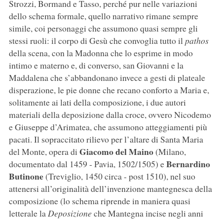
Strozzi, Bormand e Tasso, perché pur nelle variazioni
dello schema formale, quello narrativo rimane sempre
simile, coi personaggi che assumono quasi sempre gli
stessi ruoli: il corpo di Gesù che convoglia tutto il
pathos
della scena, con la Madonna che lo esprime in modo
intimo e materno e, di converso, san Giovanni e la
Maddalena che s’abbandonano invece a gesti di plateale
disperazione, le pie donne che recano conforto a Maria e,
solitamente ai lati della composizione, i due autori
materiali della deposizione dalla croce, ovvero Nicodemo
e Giuseppe d’Arimatea, che assumono atteggiamenti più
pacati. Il sopraccitato rilievo per l’altare di Santa Maria
Giacomo del Maino
del Monte, opera di
(Milano,
Bernardino
documentato dal 1459 - Pavia, 1502/1505) e
Butinone
(Treviglio, 1450 circa - post 1510), nel suo
attenersi all’originalità dell’invenzione mantegnesca della
composizione (lo schema riprende in maniera quasi
letterale la
Deposizione
che Mantegna incise negli anni