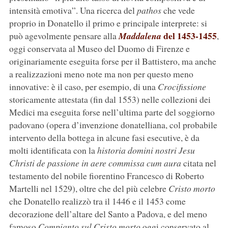
intensità emotiva”. Una ricerca del
pathos
che vede
proprio in Donatello il primo e principale interprete: si
del 1453-1455
può agevolmente pensare alla
Maddalena
,
oggi conservata al Museo del Duomo di Firenze e
originariamente eseguita forse per il Battistero, ma anche
a realizzazioni meno note ma non per questo meno
innovative: è il caso, per esempio, di una
Crocifissione
storicamente attestata (fin dal 1553) nelle collezioni dei
Medici ma eseguita forse nell’ultima parte del soggiorno
padovano (opera d’invenzione donatelliana, col probabile
intervento della bottega in alcune fasi esecutive, è da
molti identificata con la
historia domini nostri Jesu
Christi de passione in aere commissa cum aura
citata nel
testamento del nobile fiorentino Francesco di Roberto
Martelli nel 1529), oltre che del più celebre
Cristo morto
che Donatello realizzò tra il 1446 e il 1453 come
decorazione dell’altare del Santo a Padova, e del meno
famoso
Compianto sul Cristo morto
oggi conservato al