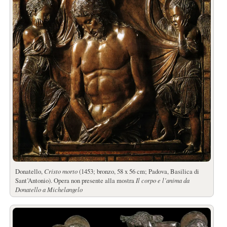
Donatello,
Cristo morto
(1453; bronzo, 58 x 56 cm; Padova, Basilica di
Sant’Antonio). Opera non presente alla mostra
Il corpo e l’anima da
Donatello a Michelangelo