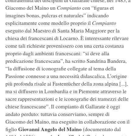
confraternita dei disciplini di Gallarate chiese, nel 1485, a
Giacomo del Maino un
Compianto
con “figuras et
imagines bonas, pulcras et naturales” indicando
esplicitamente come modello proprio il
Compianto
eseguito dal Maestro di Santa Maria Maggiore per la
chiesa dei francescani di Locarno. È interessante rilevare
come tali richieste provenissero con una certa costanza
proprio dagli ambienti francescani: “si deve alla
predicazione francescana”, ha scritto Sandrina Bandera,
“la diffusione di iconografie collegate al tema della
Passione connesse a una necessità didascalica. L’origine
più profonda risale ai Fastentücher della zona alpina [...],
ma si diffusero in Lombardia e in Piemonte attraverso le
sacre rappresentazioni e le iconografie dei tramezzi delle
chiese francescane”. Il compianto di Gallarate è oggi
andato perduto: tuttavia conserviamo, sempre di
Giacomo del Maino, ma eseguito in collaborazione con il
Giovanni Angelo del Maino
figlio
(documentato dal