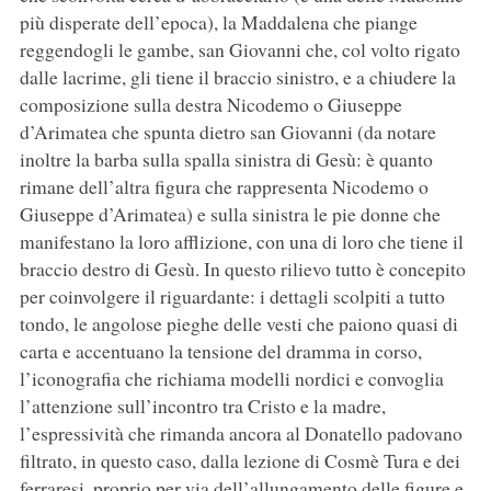
più disperate dell’epoca), la Maddalena che piange
reggendogli le gambe, san Giovanni che, col volto rigato
dalle lacrime, gli tiene il braccio sinistro, e a chiudere la
composizione sulla destra Nicodemo o Giuseppe
d’Arimatea che spunta dietro san Giovanni (da notare
inoltre la barba sulla spalla sinistra di Gesù: è quanto
rimane dell’altra figura che rappresenta Nicodemo o
Giuseppe d’Arimatea) e sulla sinistra le pie donne che
manifestano la loro afflizione, con una di loro che tiene il
braccio destro di Gesù. In questo rilievo tutto è concepito
per coinvolgere il riguardante: i dettagli scolpiti a tutto
tondo, le angolose pieghe delle vesti che paiono quasi di
carta e accentuano la tensione del dramma in corso,
l’iconografia che richiama modelli nordici e convoglia
l’attenzione sull’incontro tra Cristo e la madre,
l’espressività che rimanda ancora al Donatello padovano
filtrato, in questo caso, dalla lezione di Cosmè Tura e dei
ferraresi, proprio per via dell’allungamento delle figure e