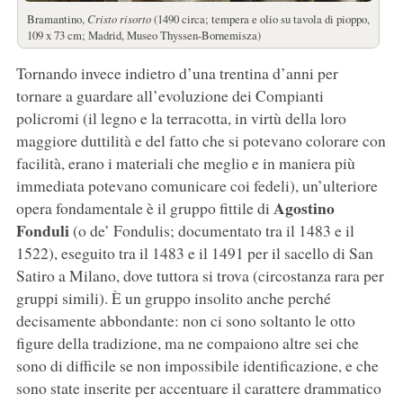
Bramantino,
Cristo risorto
(1490 circa; tempera e olio su tavola di pioppo,
109 x 73 cm; Madrid, Museo Thyssen-Bornemisza)
Tornando invece indietro d’una trentina d’anni per
tornare a guardare all’evoluzione dei Compianti
policromi (il legno e la terracotta, in virtù della loro
maggiore duttilità e del fatto che si potevano colorare con
facilità, erano i materiali che meglio e in maniera più
immediata potevano comunicare coi fedeli), un’ulteriore
Agostino
opera fondamentale è il gruppo fittile di
Fonduli
(o de’ Fondulis; documentato tra il 1483 e il
1522), eseguito tra il 1483 e il 1491 per il sacello di San
Satiro a Milano, dove tuttora si trova (circostanza rara per
gruppi simili). È un gruppo insolito anche perché
decisamente abbondante: non ci sono soltanto le otto
figure della tradizione, ma ne compaiono altre sei che
sono di difficile se non impossibile identificazione, e che
sono state inserite per accentuare il carattere drammatico