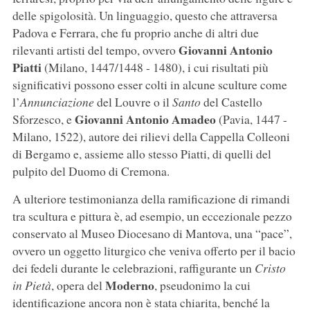
delle spigolosità. Un linguaggio, questo che attraversa
Padova e Ferrara, che fu proprio anche di altri due
Giovanni Antonio
rilevanti artisti del tempo, ovvero
Piatti
(Milano, 1447/1448 - 1480), i cui risultati più
significativi possono esser colti in alcune sculture come
l’
Annunciazione
del Louvre o il
Santo
del Castello
Giovanni Antonio Amadeo
Sforzesco, e
(Pavia, 1447 -
Milano, 1522), autore dei rilievi della Cappella Colleoni
di Bergamo e, assieme allo stesso Piatti, di quelli del
pulpito del Duomo di Cremona.
A ulteriore testimonianza della ramificazione di rimandi
tra scultura e pittura è, ad esempio, un eccezionale pezzo
conservato al Museo Diocesano di Mantova, una “pace”,
ovvero un oggetto liturgico che veniva offerto per il bacio
dei fedeli durante le celebrazioni, raffigurante un
Cristo
Moderno
in Pietà
, opera del
, pseudonimo la cui
identificazione ancora non è stata chiarita, benché la