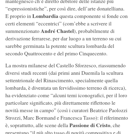
mantegnesco ch’è diretto debitore delle istanze più
“espressionistiche”, per così dire, dell’arte donatelliana.
Lombardia
E proprio in
questa componente si fonde con
certi elementi “eccentrici” (com’ebbe a scrivere il
André Chastel
summenzionato
), probabilmente di
derivazione ferrarese, per dar luogo a un terreno su cui
sarebbe germinata la potente scultura lombarda del
secondo Quattrocento e del primo Cinquecento.
La mostra milanese del Castello Sforzesco, riassumendo
diversi studi recenti (dai primi anni Duemila la scultura
settentrionale del Rinascimento, specialmente quella
lombarda, è diventata un fervidissimo terreno di ricerca),
ha evidenziato come “alcuni temi iconografici, per il loro
particolare significato, più direttamente riflettono le
novità messe in campo” (così i curatori Beatrice Paolozzi
Strozzi, Marc Bormand e Francesca Tasso): il riferimento
Passione di Cristo
è, soprattutto, alle scene della
, che
presentano “il più alto tasso di novità compositiva e di