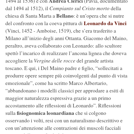
Andrea Clerici
1494 al 1536) e con
(Pavia, documentato
dal 1494 al 1512), il
Compianto sul Cristo morto
della
Bellano
chiesa di Santa Marta a
: è un’opera che si nutre
Leonardo da Vinci
del confronto con la coeva pittura di
(Vinci, 1452 - Amboise, 1519), che s’era trasferito a
Milano all’inizio degli anni Ottanta. Giacomo del Maino,
peraltro, aveva collaborato con Leonardo: allo scultore
spettò l’incarico di realizzare l’ancona lignea che doveva
accogliere la
Vergine delle rocce
del grande artista
toscano. E qui, i Del Maino padre e figlio, “sollecitati a
produrre opere sempre più coinvolgenti dal punto di vista
emozionale”, come ha scritto Marco Albertario,
“abbandonano i modelli classici per approdare a esiti di
maggior naturalezza espressiva grazie a un primo
accostamento alle riflessioni di Leonardo”. Riflessioni
fisiognomica leonardiana
sulla
che si colgono
osservando i volti, resi con un naturalismo descrittivo e
con un’attenzione alle contrazioni dei muscoli facciali