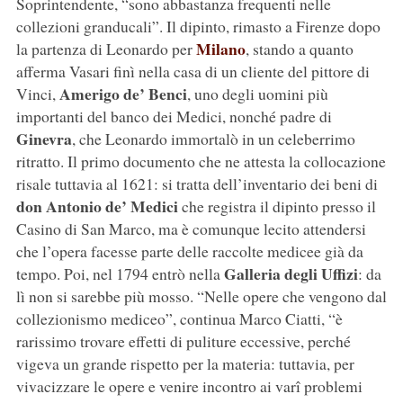
Soprintendente, “sono abbastanza frequenti nelle
collezioni granducali”. Il dipinto, rimasto a Firenze dopo
Milano
la partenza di Leonardo per
, stando a quanto
afferma Vasari finì nella casa di un cliente del pittore di
Amerigo de’ Benci
Vinci,
, uno degli uomini più
importanti del banco dei Medici, nonché padre di
Ginevra
, che Leonardo immortalò in un celeberrimo
ritratto. Il primo documento che ne attesta la collocazione
risale tuttavia al 1621: si tratta dell’inventario dei beni di
don Antonio de’ Medici
che registra il dipinto presso il
Casino di San Marco, ma è comunque lecito attendersi
che l’opera facesse parte delle raccolte medicee già da
Galleria degli Uffizi
tempo. Poi, nel 1794 entrò nella
: da
lì non si sarebbe più mosso. “Nelle opere che vengono dal
collezionismo mediceo”, continua Marco Ciatti, “è
rarissimo trovare effetti di puliture eccessive, perché
vigeva un grande rispetto per la materia: tuttavia, per
vivacizzare le opere e venire incontro ai varî problemi