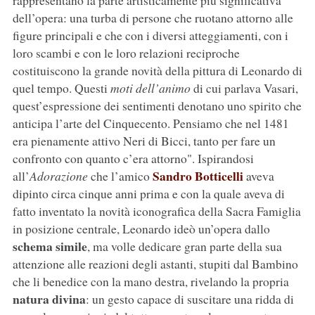
rappresentano la parte artisticamente più significativa
dell’opera: una turba di persone che ruotano attorno alle
figure principali e che con i diversi atteggiamenti, con i
loro scambi e con le loro relazioni reciproche
costituiscono la grande novità della pittura di Leonardo di
quel tempo. Questi
moti dell’animo
di cui parlava Vasari,
quest’espressione dei sentimenti denotano uno spirito che
anticipa l’arte del Cinquecento. Pensiamo che nel 1481
era pienamente attivo Neri di Bicci, tanto per fare un
confronto con quanto c’era attorno". Ispirandosi
Sandro Botticelli
all’
Adorazione
che l’amico
aveva
dipinto circa cinque anni prima e con la quale aveva di
fatto inventato la novità iconografica della Sacra Famiglia
in posizione centrale, Leonardo ideò un’opera dallo
schema simile
, ma volle dedicare gran parte della sua
attenzione alle reazioni degli astanti, stupiti dal Bambino
che li benedice con la mano destra, rivelando la propria
natura divina
: un gesto capace di suscitare una ridda di