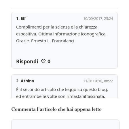
1.
Elf
10/09/2017, 23:24
Complimenti per la scienza e la chiarezza 
espositiva. Ottima informazione iconografica. 
Grazie. Ernesto L. Francalanci
Rispondi
🤍
0
2.
Athina
21/01/2018, 08:22
È il secondo articolo che leggo su questo blog, 
ed entrambe le volte son rimasta affascinata. 
Scorrevole, approfondito senza risultare tedioso, 
Commenta l'articolo che hai appena letto
e molto molto interessante:io son giovanissima 
senza dubbio, ma ambisco a fare giornalismo 
d'arte e questo blog è una fonte d'ispirazione! 