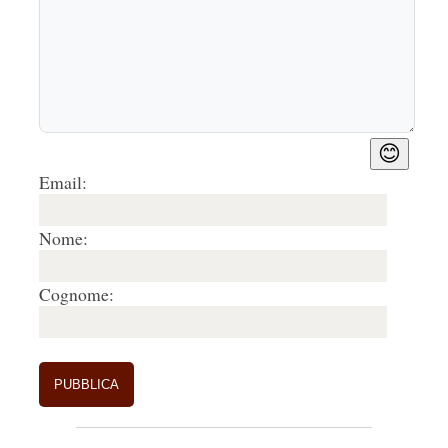
Rispondi
🤍
0
3.
Cri
30/11/2020, 11:39
Precisissimo, e al tempo stesso, illuminante, 
l'articolo appena letto mi ha riempita del 
desiderio di poter vedere la tela dal vivo, appena 
😊
sarà possibile. Mi chiedo anche quale slancio 
Email:
incredibile possa aver ispirato Tarkovskij nel 
ricorrere proprio a tale 'capolavoro' per il suo 
Nome:
ultimo straordinario capolavoro, 'Sacrificio'. 
Grazie, Cristiana.
Cognome:
Rispondi
🤍
0