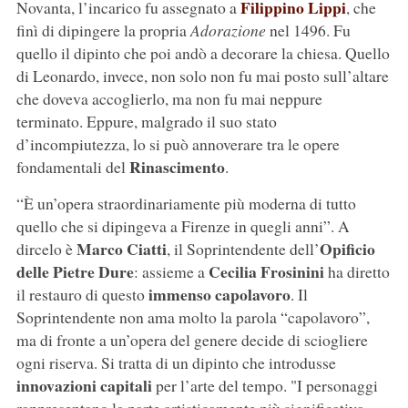
Filippino Lippi
Novanta, l’incarico fu assegnato a
, che
finì di dipingere la propria
Adorazione
nel 1496. Fu
quello il dipinto che poi andò a decorare la chiesa. Quello
di Leonardo, invece, non solo non fu mai posto sull’altare
che doveva accoglierlo, ma non fu mai neppure
terminato. Eppure, malgrado il suo stato
d’incompiutezza, lo si può annoverare tra le opere
Rinascimento
fondamentali del
.
“È un’opera straordinariamente più moderna di tutto
quello che si dipingeva a Firenze in quegli anni”. A
Marco Ciatti
Opificio
dircelo è
, il Soprintendente dell’
delle Pietre Dure
Cecilia Frosinini
: assieme a
ha diretto
immenso capolavoro
il restauro di questo
. Il
Soprintendente non ama molto la parola “capolavoro”,
ma di fronte a un’opera del genere decide di sciogliere
ogni riserva. Si tratta di un dipinto che introdusse
innovazioni capitali
per l’arte del tempo. "I personaggi