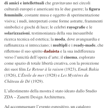
di amici e intellettuali
che gravitavano nei circoli
figura
culturali europei e americani tra le due guerre; la
femminile
, costante musa e oggetto di sperimentazione
visiva; i nudi, interpretati come forme astratte, frammenti
rayografie
simbolici e giochi di luce; le celebri
e le
solarizzazioni
, testimonianza della sua inesauribile
moda
ricerca tecnica ed estetica; la
, dove avanguardia e
multipli
ready-made
raffinatezza si intrecciano; i
e i
, che
dadaista
riflettono il suo spirito
e la sua indifferenza
cinema
verso l’unicità dell’opera d’arte; il
, esplorato
come spazio di totale libertà creativa, con la proiezione
dei suoi film
Le Retour à la raison
(1923),
Emak Bakia
(1926),
L’Étoile de mer
(1928) e
Les Mystères du
Château de Dé
(1929).
L’allestimento della mostra è stato ideato dallo Studio
ZDA – Zanetti Design Architettura.
Ad accompagnare l’evento espositivo, un catalogo