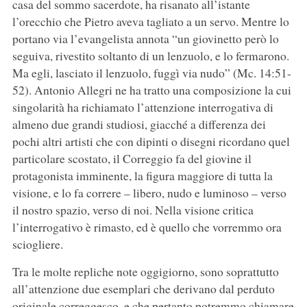
casa del sommo sacerdote, ha risanato all’istante
l’orecchio che Pietro aveva tagliato a un servo. Mentre lo
portano via l’evangelista annota “un giovinetto però lo
seguiva, rivestito soltanto di un lenzuolo, e lo fermarono.
Ma egli, lasciato il lenzuolo, fuggì via nudo” (Mc. 14:51-
52). Antonio Allegri ne ha tratto una composizione la cui
singolarità ha richiamato l’attenzione interrogativa di
almeno due grandi studiosi, giacché a differenza dei
pochi altri artisti che con dipinti o disegni ricordano quel
particolare scostato, il Correggio fa del giovine il
protagonista imminente, la figura maggiore di tutta la
visione, e lo fa correre – libero, nudo e luminoso – verso
il nostro spazio, verso di noi. Nella visione critica
l’interrogativo è rimasto, ed è quello che vorremmo ora
sciogliere.
Tra le molte repliche note oggigiorno, sono soprattutto
all’attenzione due esemplari che derivano dal perduto
originale correggesco, e che pertanto potremmo chiamare