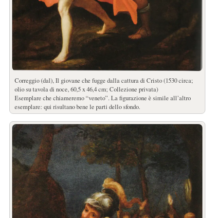
Correggio (dal), Il giovane che fugge dalla cattura di Cristo (1530 circa;
olio su tavola di noce, 60,5 x 46,4 cm; Collezione privata)
Esemplare che chiameremo “veneto”. La figurazione è simile all’altro
esemplare: qui risultano bene le parti dello sfondo.