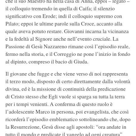
che il suo Maestro ha nella casa di Anna, eppoi – legato –
il colloquio tremendo in quella di Caifa; il silenzio
significativo con Erode; indi il colloquio supremo con
Pilato; eppoi le ultime parole sulla Croce, accanto alla
quale aveva potuto restare. Giovanni incarna la vicinanza
e la fedeltà al Signore anche nell’evento cruciale. La
Passione di Gesù Nazzareno rimane così l’episodio reale,
fermo nella storia, e il Correggio ne pone l’inizio in fondo
al dipinto, compreso il bacio di Giuda.
Il giovane che fugge e che viene verso di noi rappresenta
il terzo modo, disposto di certo direttamente dalla volontà
divina, ed è la missione di continuità della predicazione
di Cristo stesso che Egli vuole si sparga su tutta la terra
per i tempi venienti. A conferma di questo ruolo è
l’adolescente Marco in persona, poi evangelista, che così
ricorderà l’episodio emblematico sottolineando che, dopo
la Resurrezione, Gesù disse agli apostoli: “ora andate in
tutto il mondo e predicate il vangelo ad ogni creatura”